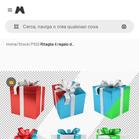
Magnific
Close menu
Cerca 
Home
/
Stock
/
PSD
/
Ritaglia il regalo d…
Premium