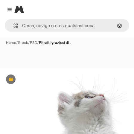
Magnific
Close menu
Cerca 
Home
/
Stock
/
PSD
/
Ritratti graziosi di…
Premium