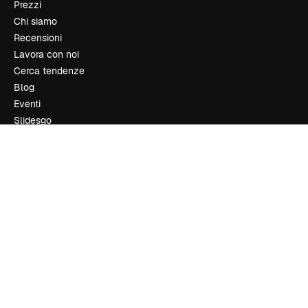
Prezzi
Chi siamo
Recensioni
Lavora con noi
Cerca tendenze
Blog
Eventi
Slidesgo
Vendi i tuoi contenuti
Sala stampa
Cerchi magnific.ai
Contattaci
Assistenza clienti
Instagram
YouTube
LinkedIn
TikTok
Discord