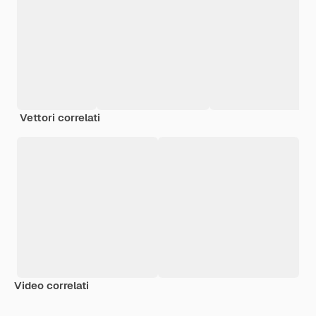
Vettori correlati
Video correlati
Premium
Premium
Generato dall'IA
Premium
Premium