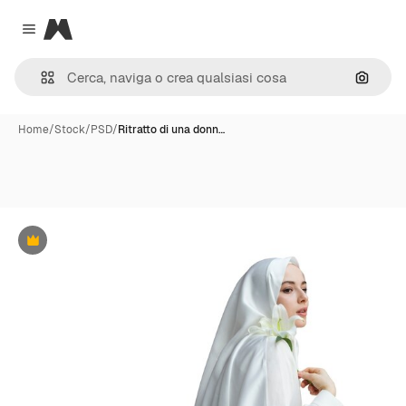
Magnific
Close menu
Cerca 
Home
/
Stock
/
PSD
/
Ritratto di una donn…
Premium