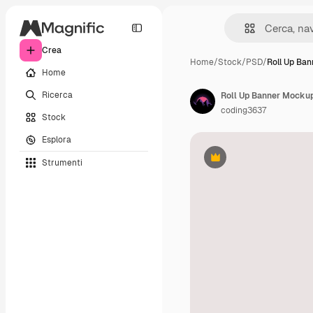
Crea
Home
/
Stock
/
PSD
/
Roll Up Ba
Home
Ricerca
Roll Up Banner Mockup 
coding3637
Stock
Esplora
Strumenti
Premium