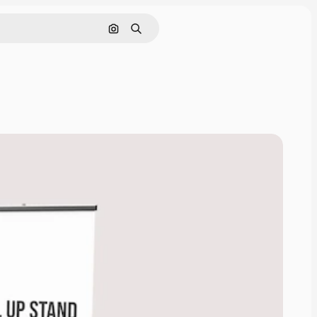
Cerca per immagine
Ricerca