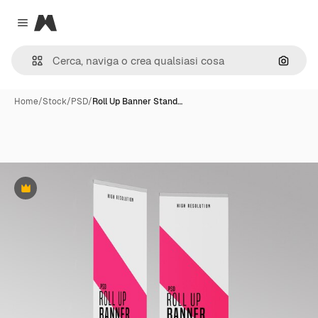
Magnific
Close menu
Cerca 
Home
/
Stock
/
PSD
/
Roll Up Banner Stand…
Premium