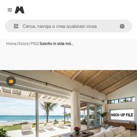
Magnific
Close menu
Cerca 
Home
/
Stock
/
PSD
/
Salotto in stile ind…
Premium