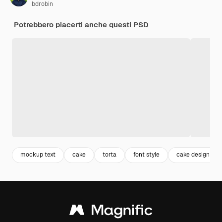
bdrobin
Potrebbero piacerti anche questi PSD
mockup text
cake
torta
font style
cake design