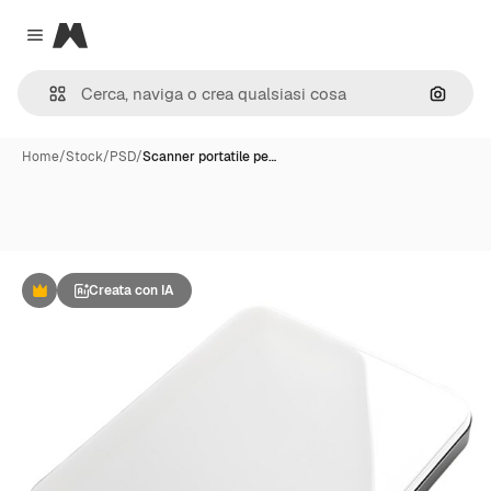
Magnific
Close menu
Cerca 
Home
/
Stock
/
PSD
/
Scanner portatile pe…
Creata con IA
Premium