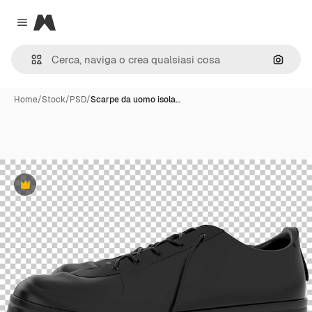
Magnific
Close menu
Cerca 
Home
/
Stock
/
PSD
/
Scarpe da uomo isola…
Premium