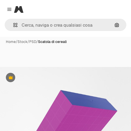
Magnific
Close menu
Cerca 
Home
/
Stock
/
PSD
/
Scatola di cereali
Premium