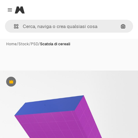
Magnific
Close menu
Cerca 
Home
/
Stock
/
PSD
/
Scatola di cereali
Premium