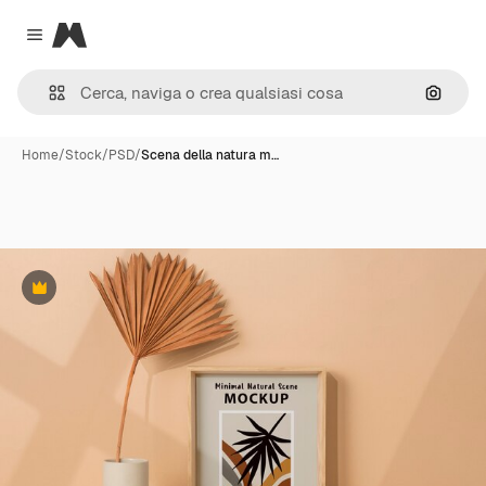
Magnific
Close menu
Cerca 
Home
/
Stock
/
PSD
/
Scena della natura m…
Premium