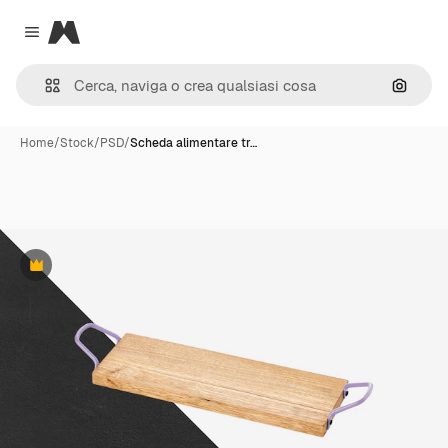
Magnific
Close menu
Cerca 
Home
/
Stock
/
PSD
/
Scheda alimentare tr…
Premium