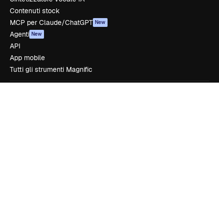
Contenuti stock
MCP per Claude/ChatGPT
New
Agenti
New
API
App mobile
Tutti gli strumenti Magnific
Inizia
Academy
Documentazione
Assistenza
Termini e condizioni
Politica sulla privacy
Originali
New
Politica dei cookie
Centro di fiducia
Affiliati
Aziende