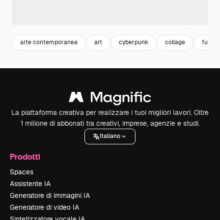
arte contemporanea
art
cyberpunk
collage
futuri
La piattaforma creativa per realizzare i tuoi migliori lavori. Oltre
1 milione di abbonati tra creativi, imprese, agenzie e studi.
Italiano
Prodotti
Spaces
Assistente IA
Generatore di immagini IA
Generatore di video IA
Sintetizzatore vocale IA