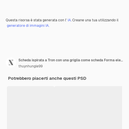
Questa risorsa è stata generata con l'
IA
. Creane una tua utilizzando il
generatore di immagini IA.
Scheda ispirata a Tron con una griglia come scheda Forma elegante F Forma Y2K Decorazione di scheda creativa
thuynhungle99
Potrebbero piacerti anche questi PSD