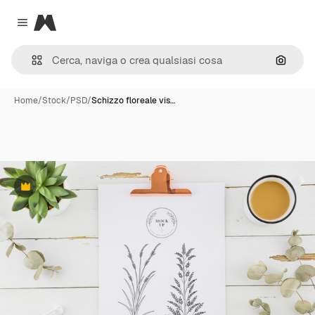
Magnific
Close menu
Cerca 
Home
/
Stock
/
PSD
/
Schizzo floreale vis…
Premium