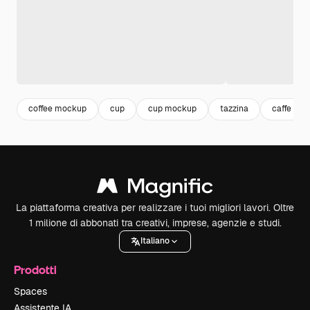
coffee mockup
cup
cup mockup
tazzina
caffe dis
La piattaforma creativa per realizzare i tuoi migliori lavori. Oltre
1 milione di abbonati tra creativi, imprese, agenzie e studi.
Italiano
Prodotti
Spaces
Assistente IA