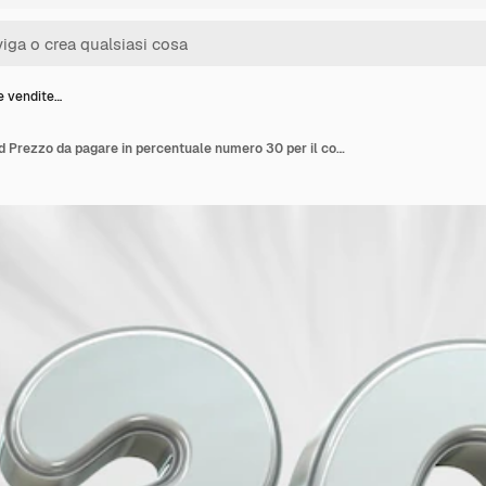
e vendite…
Sconto sulle vendite 3d Prezzo da pagare in percentuale numero 30 per il concetto di promozione della vendita scontata tramite rendering 3d