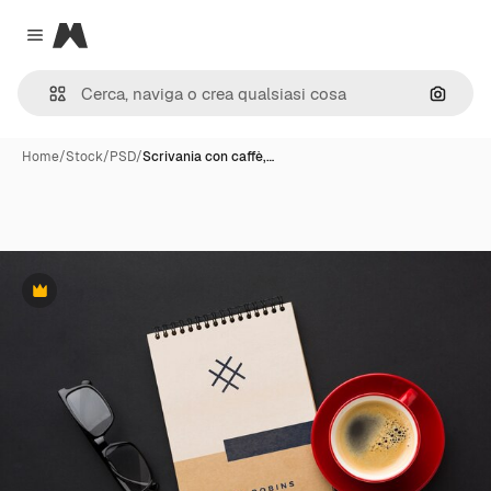
Magnific
Close menu
Cerca 
Home
/
Stock
/
PSD
/
Scrivania con caffè,…
Premium