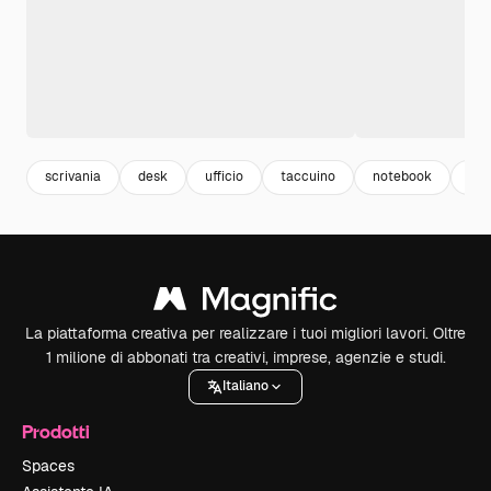
scrivania
desk
ufficio
taccuino
notebook
cof
La piattaforma creativa per realizzare i tuoi migliori lavori. Oltre
1 milione di abbonati tra creativi, imprese, agenzie e studi.
Italiano
Prodotti
Spaces