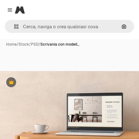
Magnific
Close menu
Cerca 
Home
/
Stock
/
PSD
/
Scrivania con modell…
Premium