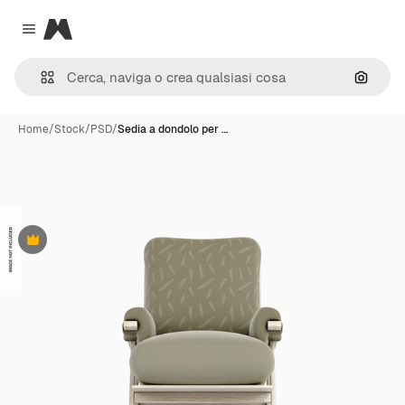
Magnific
Close menu
Cerca 
Home
/
Stock
/
PSD
/
Sedia a dondolo per …
Premium