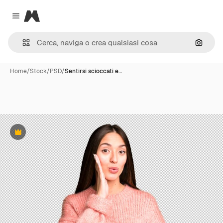
Magnific
Close menu
Cerca 
Home
/
Stock
/
PSD
/
Sentirsi scioccati e…
Premium