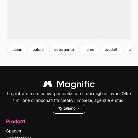
clean
pulizie
detergente
home
prodotti
casa 
La piattaforma creativa per realizzare i tuoi migliori lavori. Oltre
1 milione di abbonati tra creativi, imprese, agenzie e studi.
Italiano
Prodotti
Spaces