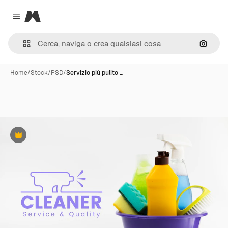
Magnific
Close menu
Cerca 
Home
/
Stock
/
PSD
/
Servizio più pulito …
Premium