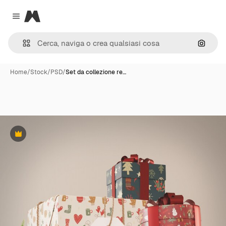
Magnific
Close menu
Cerca 
Home
/
Stock
/
PSD
/
Set da collezione re…
Premium