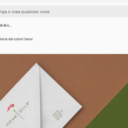
li di c…
leria dai colori tenui