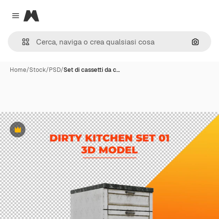
Magnific
Close menu
Cerca 
Home
/
Stock
/
PSD
/
Set di cassetti da c…
Premium