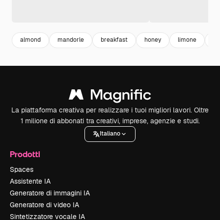
almond
mandorle
breakfast
honey
limone
he
La piattaforma creativa per realizzare i tuoi migliori lavori. Oltre
1 milione di abbonati tra creativi, imprese, agenzie e studi.
Italiano
Prodotti
Spaces
Assistente IA
Generatore di immagini IA
Generatore di video IA
Sintetizzatore vocale IA