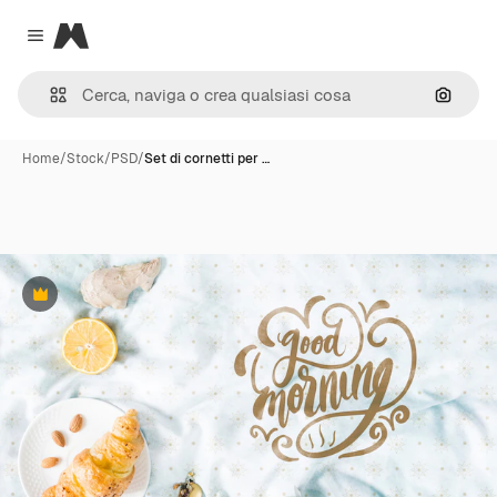
Magnific
Close menu
Cerca 
Home
/
Stock
/
PSD
/
Set di cornetti per …
Premium