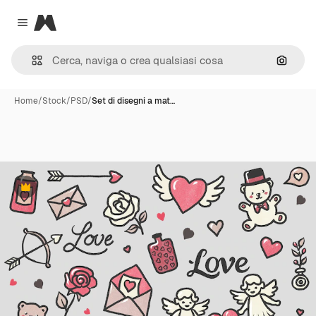
Magnific
Close menu
Cerca 
Home
/
Stock
/
PSD
/
Set di disegni a mat…
Premium