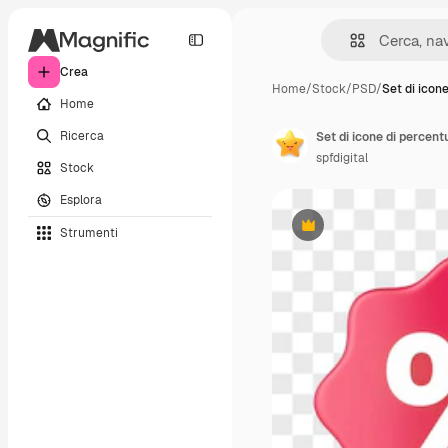
Crea
Home
/
Stock
/
PSD
/
Set di icon
Home
Ricerca
spfdigital
Stock
Esplora
Strumenti
Premium