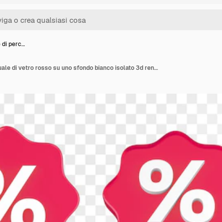
e di perc…
Set di icone di percentuale di vetro rosso su uno sfondo bianco isolato 3d rendering illustrazione