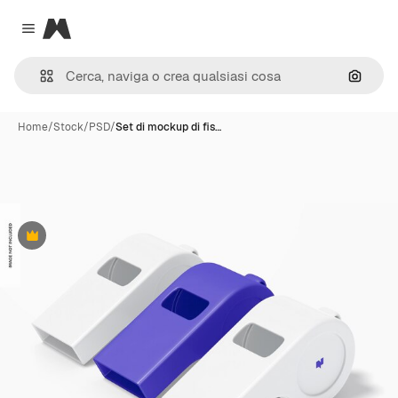
Magnific
Close menu
Cerca 
Home
/
Stock
/
PSD
/
Set di mockup di fis…
Premium