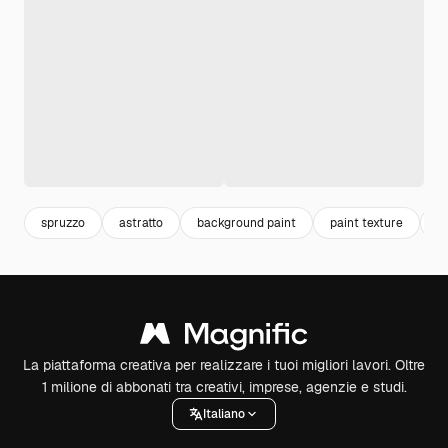
spruzzo
astratto
background paint
paint texture
b
La piattaforma creativa per realizzare i tuoi migliori lavori. Oltre
1 milione di abbonati tra creativi, imprese, agenzie e studi.
Italiano