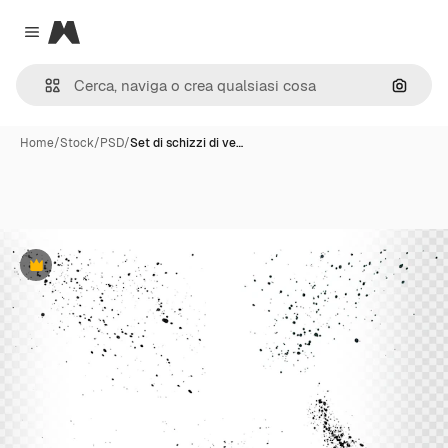
Magnific
Close menu
Cerca 
Home
/
Stock
/
PSD
/
Set di schizzi di ve…
Premium