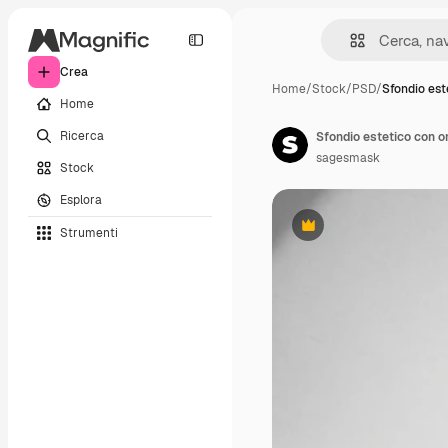
Crea
Home
/
Stock
/
PSD
/
Sfondio est
Home
Ricerca
Sfondio estetico con o
sagesmask
Stock
Esplora
Strumenti
Premium