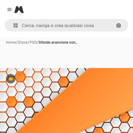
Magnific
Close menu
Cerca 
Home
/
Stock
/
PSD
/
Sfondo arancione con…
Premium