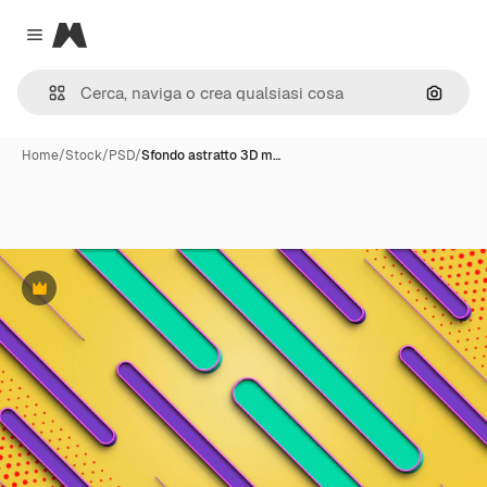
Magnific
Close menu
Cerca 
Home
/
Stock
/
PSD
/
Sfondo astratto 3D m…
Premium