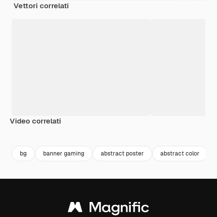
Vettori correlati
Video correlati
Premium
Premium
Premium
Premium
Generato da
bg
banner gaming
abstract poster
abstract color