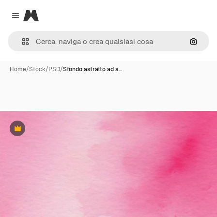
Magnific
Close menu
Cerca 
Home
/
Stock
/
PSD
/
Sfondo astratto ad a…
Premium