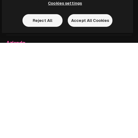
Cookies settings
Politica dei cookie
Centro di fiducia
Affiliati
Reject All
Accept All Cookies
Aziende
Azienda
Prezzi
Chi siamo
Recensioni
Lavora con noi
Cerca tendenze
Blog
Eventi
Slidesgo
Vendi i tuoi contenuti
Sala stampa
Cerchi magnific.ai