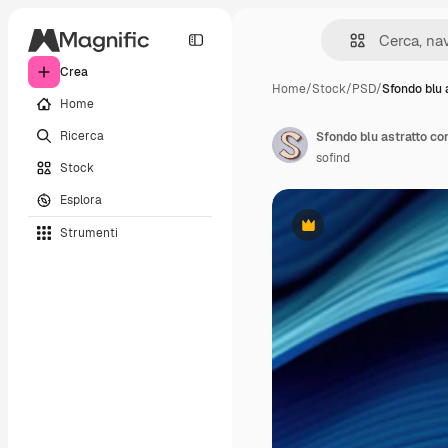
Crea
Home
/
Stock
/
PSD
/
Sfondo blu 
Home
Ricerca
Sfondo blu astratto con
sofind
Stock
Esplora
Strumenti
Premium