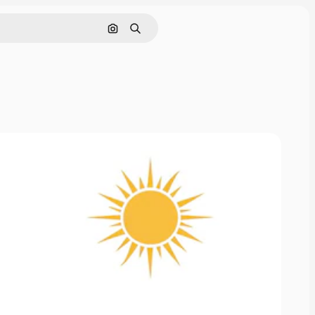
Cerca per immagine
Ricerca