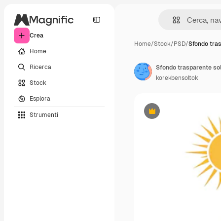
Crea
Home
/
Stock
/
PSD
/
Sfondo tra
Home
Ricerca
Sfondo trasparente so
korekbensoltok
Stock
Esplora
Strumenti
Premium