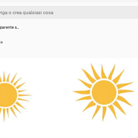
sparente s…
le