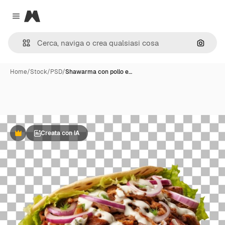
Magnific
Close menu
Cerca 
Home
/
Stock
/
PSD
/
Shawarma con pollo e…
Creata con IA
Premium