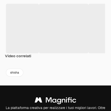
Video correlati
Premium
Premium
Generato dall'IA
Premium
Premium
Generato da
shisha
La piattaforma creativa per realizzare i tuoi migliori lavori. Oltre