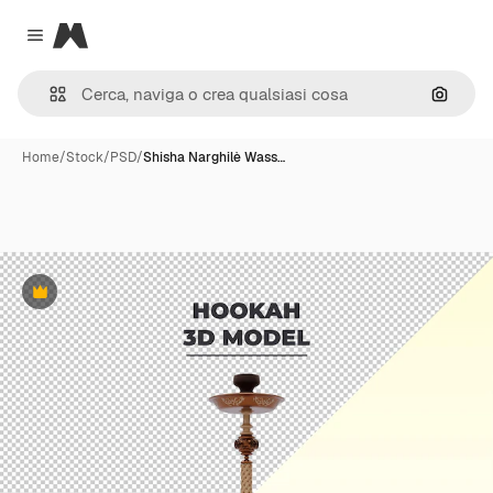
Magnific
Close menu
Cerca 
Home
/
Stock
/
PSD
/
Shisha Narghilè Wass…
Premium