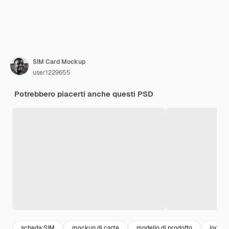
SIM Card Mockup
user1229655
Potrebbero piacerti anche questi PSD
scheda SIM
mockup di carte
modello di prodotto
logo 