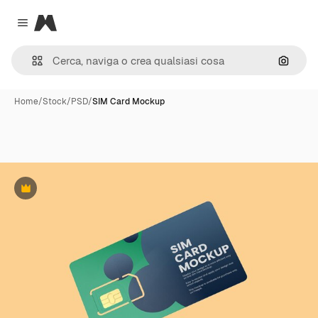
Magnific
Close menu
Cerca 
Home
/
Stock
/
PSD
/
SIM Card Mockup
Premium