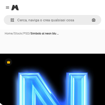
Magnific
Close menu
Cerca 
Home
/
Stock
/
PSD
/
Simbolo al neon blu …
Premium