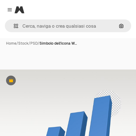
Magnific
Close menu
Cerca 
Home
/
Stock
/
PSD
/
Simbolo dell'icona W…
Premium