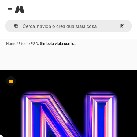
Magnific
Close menu
Cerca 
Home
/
Stock
/
PSD
/
Simbolo viola con le…
Premium