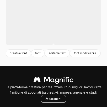
creative font
font
editable text
font modificabile
3
La piattaforma creativa per realizzare i tuoi migliori lavori. Oltre
1 milione di abbonati tra creativi, imprese, agenzie e studi.
Italiano