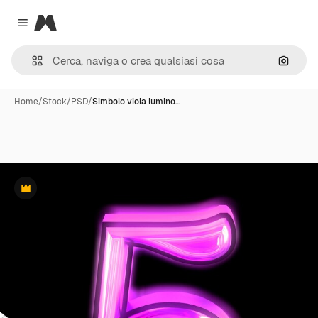
Magnific
Close menu
Cerca 
Home
/
Stock
/
PSD
/
Simbolo viola lumino…
Premium