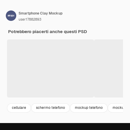
Smartphone Clay Mockup
user17882893
Potrebbero piacerti anche questi PSD
cellulare
schermo telefono
mockup telefono
mockup s