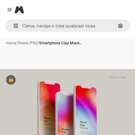
Magnific
Close menu
Cerca 
Home
/
Stock
/
PSD
/
Smartphone Clay Mock…
Premium