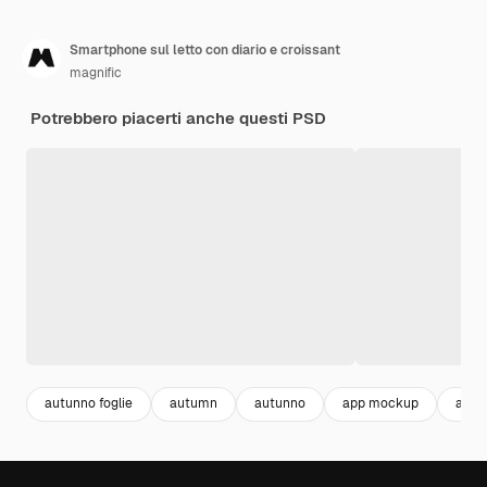
Smartphone sul letto con diario e croissant
magnific
Potrebbero piacerti anche questi PSD
autunno foglie
autumn
autunno
app mockup
autu