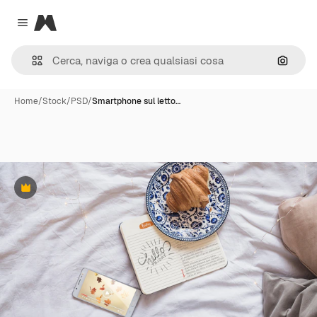
Magnific
Close menu
Cerca 
Home
/
Stock
/
PSD
/
Smartphone sul letto…
Premium