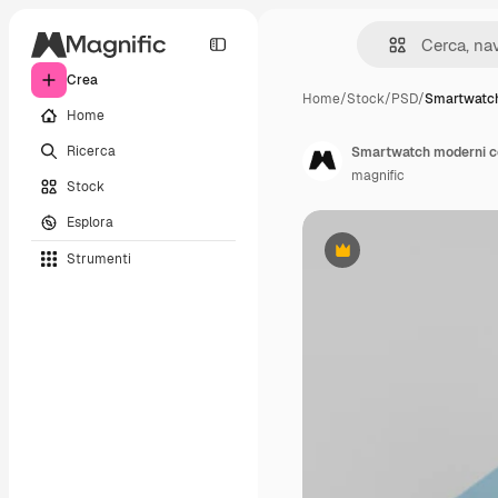
Crea
Home
/
Stock
/
PSD
/
Smartwatch
Home
Ricerca
Smartwatch moderni co
magnific
Stock
Esplora
Strumenti
Premium