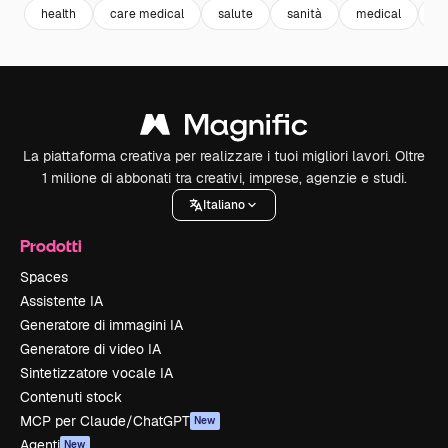
health
care medical
salute
sanità
medical
he
La piattaforma creativa per realizzare i tuoi migliori lavori. Oltre
1 milione di abbonati tra creativi, imprese, agenzie e studi.
Italiano
Prodotti
Spaces
Assistente IA
Generatore di immagini IA
Generatore di video IA
Sintetizzatore vocale IA
Contenuti stock
MCP per Claude/ChatGPT
New
Agenti
New