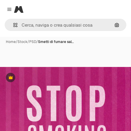
Magnific
Close menu
Cerca 
Home
/
Stock
/
PSD
/
Smetti di fumare sal…
Premium