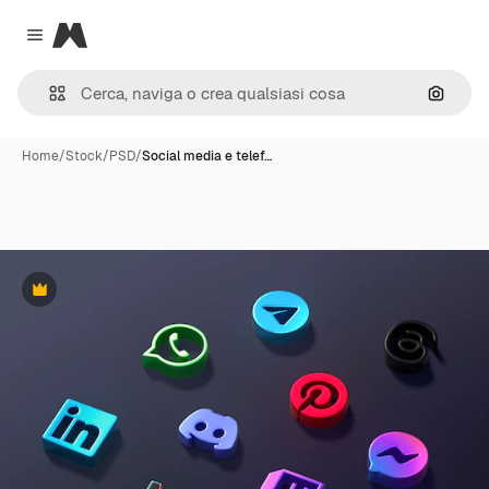
Magnific
Close menu
Cerca 
Home
/
Stock
/
PSD
/
Social media e telef…
Premium