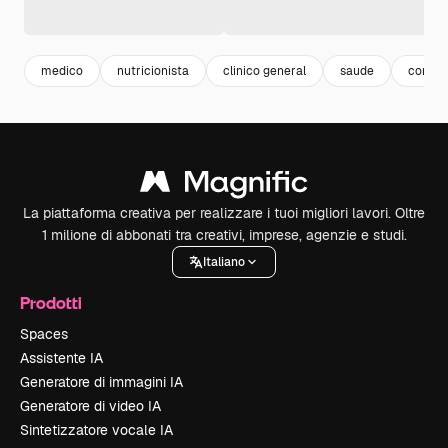
medico
nutricionista
clinico general
saude
consul
La piattaforma creativa per realizzare i tuoi migliori lavori. Oltre
1 milione di abbonati tra creativi, imprese, agenzie e studi.
Italiano
Prodotti
Spaces
Assistente IA
Generatore di immagini IA
Generatore di video IA
Sintetizzatore vocale IA