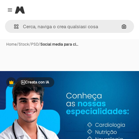
Magnific
Close menu
Cerca 
Home
/
Stock
/
PSD
/
Social media para cl…
Creata con IA
Premium