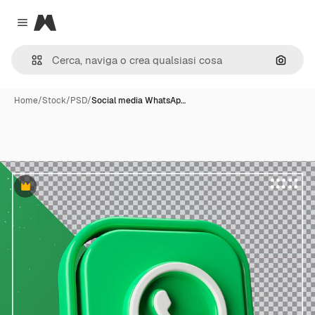
Magnific
Close menu
Cerca 
Home
/
Stock
/
PSD
/
Social media WhatsAp…
Premium