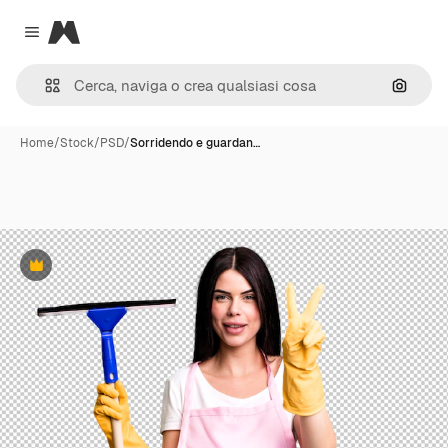
Magnific
Close menu
Cerca 
Home
/
Stock
/
PSD
/
Sorridendo e guardan…
Premium